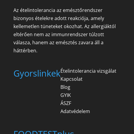
Az ételintolerancia az emésztőrendszer
bizonyos ételekre adott reakciója, amely
kellemetlen tüneteket okozhat. Az allergiáktól
eltérően nem az immunrendszer túlzott
válasza, hanem az emésztés zavara áll a
háttérben.
Gyorslinkek
Ételintolerancia vizsgálat
Kapcsolat
Blog
GYIK
ÁSZF
Adatvédelem
FOODTESTplus