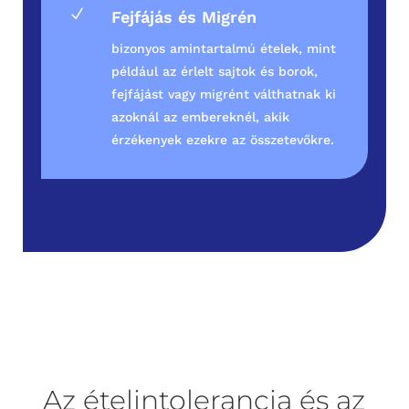
N
Fejfájás és Migrén
bizonyos amintartalmú ételek, mint
például az érlelt sajtok és borok,
fejfájást vagy migrént válthatnak ki
azoknál az embereknél, akik
érzékenyek ezekre az összetevőkre.
Az ételintolerancia és az