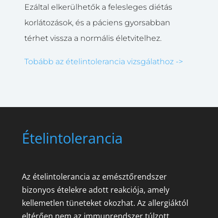
Ezáltal elkerülhetők a felesleges diétás
korlátozások, és a páciens gyorsabban
térhet vissza a normális életvitelhez.
Tobább az ételintolerancia vizsgálathoz ->
Ételintolerancia
Az ételintolerancia az emésztőrendszer
bizonyos ételekre adott reakciója, amely
kellemetlen tüneteket okozhat. Az allergiáktól
eltérően nem az immunrendszer túlzott