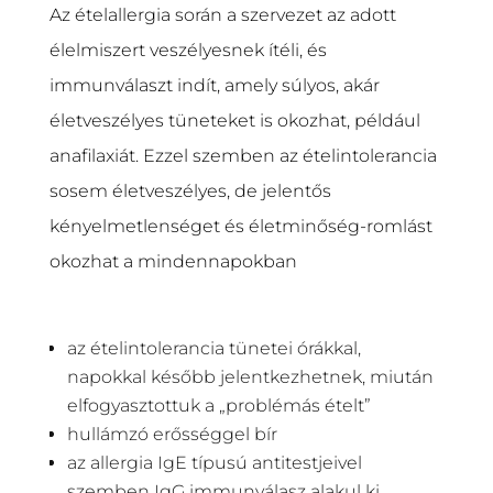
Az ételallergia során a szervezet az adott
élelmiszert veszélyesnek ítéli, és
immunválaszt indít, amely súlyos, akár
életveszélyes tüneteket is okozhat, például
anafilaxiát. Ezzel szemben az ételintolerancia
sosem életveszélyes, de jelentős
kényelmetlenséget és életminőség-romlást
okozhat a mindennapokban​
az ételintolerancia tünetei órákkal,
napokkal később jelentkezhetnek, miután
elfogyasztottuk a „problémás ételt”
hullámzó erősséggel bír
az allergia IgE típusú antitestjeivel
szemben IgG immunválasz alakul ki.