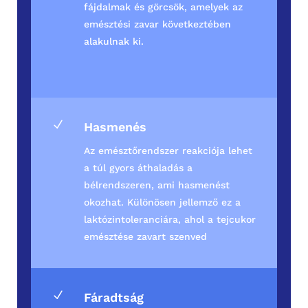
fájdalmak és görcsök, amelyek az
emésztési zavar következtében
alakulnak ki.
N
Hasmenés
Az emésztőrendszer reakciója lehet
a túl gyors áthaladás a
bélrendszeren, ami hasmenést
okozhat. Különösen jellemző ez a
laktózintoleranciára, ahol a tejcukor
emésztése zavart szenved
N
Fáradtság