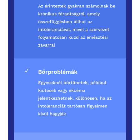
Az érintettek gyakran számolnak be
krónikus fáradtságról, amely
összefüggésben állhat az
intoleranciával, mivel a szervezet
folyamatosan küzd az emésztési
zavarral
N
Bőrproblémák
Egyeseknél bőrtünetek, például
kiütések vagy ekcéma
jelentkezhetnek, különösen, ha az
intoleranciát tartósan figyelmen
kívül hagyják