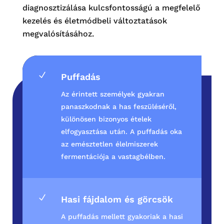
diagnosztizálása kulcsfontosságú a megfelelő
kezelés és életmódbeli változtatások
megvalósításához.
N
Puffadás
Az érintett személyek gyakran
panaszkodnak a has feszüléséről,
különösen bizonyos ételek
elfogyasztása után. A puffadás oka
az emésztetlen élelmiszerek
fermentációja a vastagbélben.
N
Hasi fájdalom és görcsök
A puffadás mellett gyakoriak a hasi