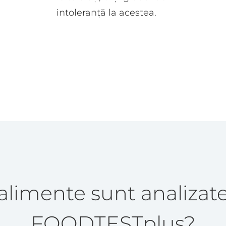
intoleranță la acestea.
alimente sunt analizat
FOODTESTplus?