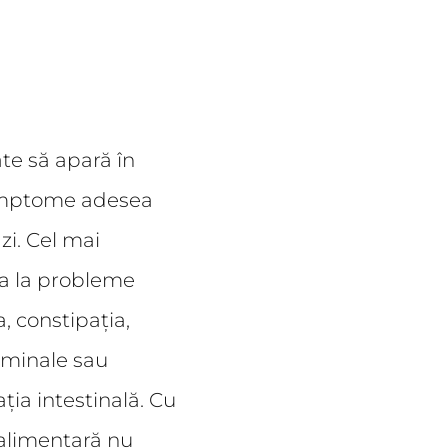
te să apară în
simptome adesea
zi. Cel mai
ta la probleme
a, constipația,
minale sau
ția intestinală. Cu
 alimentară nu