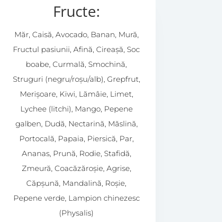
Fructe:
Măr, Caisă, Avocado, Banan, Mură,
Fructul pasiunii, Afină, Cireașă, Soc
boabe, Curmală, Smochină,
Struguri (negru/roșu/alb), Grepfrut,
Merișoare, Kiwi, Lămâie, Limet,
Lychee (litchi), Mango, Pepene
galben, Dudă, Nectarină, Măslină,
Portocală, Papaia, Piersică, Par,
Ananas, Prună, Rodie, Stafidă,
Zmeură, Coacăzăroșie, Agrise,
Căpșună, Mandalină, Roșie,
Pepene verde, Lampion chinezesc
(Physalis)