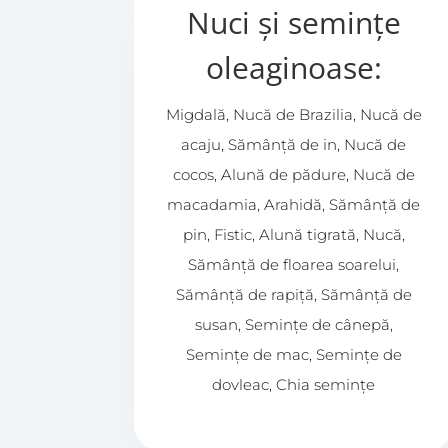
Nuci și semințe
oleaginoase:
Migdală, Nucă de Brazilia, Nucă de
acaju, Sămânță de in, Nucă de
cocos, Alună de pădure, Nucă de
macadamia, Arahidă, Sămânță de
pin, Fistic, Alună tigrată, Nucă,
Sămânță de floarea soarelui,
Sămânță de rapiță, Sămânță de
susan, Semințe de cânepă,
Semințe de mac, Semințe de
dovleac, Chia semințe