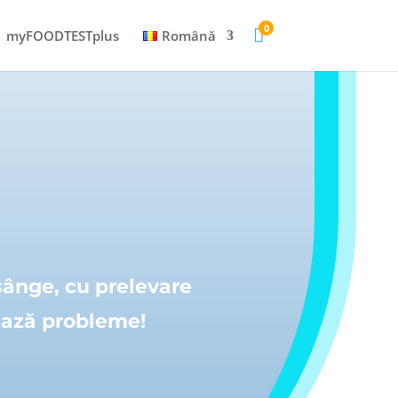
0

myFOODTESTplus
Română
sânge, cu prelevare
zează probleme!