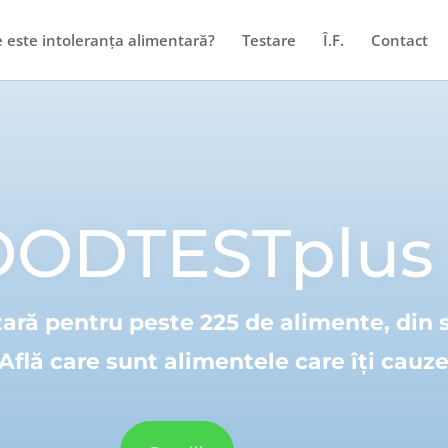
 este intoleranța alimentară?
Testare
Î.F.
Contact
OODTESTplus
tară pentru peste 225 de alimente, din 
 Află care sunt alimentele care îți cau