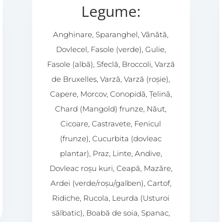
Legume:
Anghinare, Sparanghel, Vânătă,
Dovlecel, Fasole (verde), Gulie,
Fasole (albă), Sfeclă, Broccoli, Varză
de Bruxelles, Varză, Varză (roșie),
Capere, Morcov, Conopidă, Țelină,
Chard (Mangold) frunze, Năut,
Cicoare, Castravete, Fenicul
(frunze), Cucurbita (dovleac
plantar), Praz, Linte, Andive,
Dovleac roșu kuri, Ceapă, Mazăre,
Ardei (verde/roșu/galben), Cartof,
Ridiche, Rucola, Leurda (Usturoi
sălbatic), Boabă de soia, Spanac,