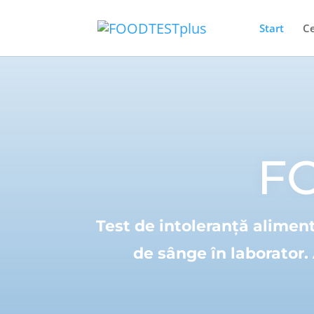
Start
Ce
F
Test de intoleranță alimen
de sânge în laborator.