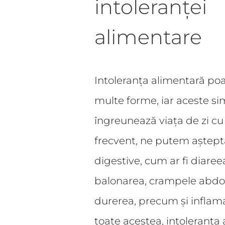
intoleranței
alimentare
Intoleranța alimentară poa
multe forme, iar aceste 
îngreunează viața de zi cu 
frecvent, ne putem aștep
digestive, cum ar fi diaree
balonarea, crampele abdo
durerea, precum și inflama
toate acestea, intoleranța