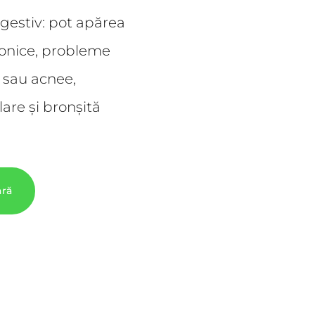
gestiv: pot apărea
ronice, probleme
e sau acnee,
lare și bronșită
ară