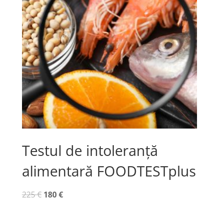
Testul de intoleranță
alimentară FOODTESTplus
Prețul
Prețul
225
€
180
€
inițial
curent