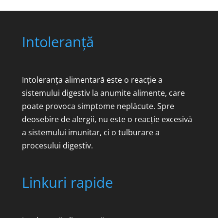
a
este:
fost:
180 €.
225 €.
Intoleranță
Intoleranța alimentară este o reacție a
sistemului digestiv la anumite alimente, care
poate provoca simptome neplăcute. Spre
deosebire de alergii, nu este o reacție excesivă
a sistemului imunitar, ci o tulburare a
procesului digestiv.
Linkuri rapide