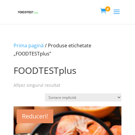
0

Prima pagină
/ Produse etichetate
„FOODTESTplus”
FOODTESTplus
Afișez singurul rezultat
Reduceri!